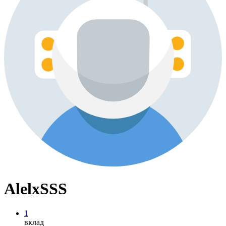
AlelxSSS
1
вклад