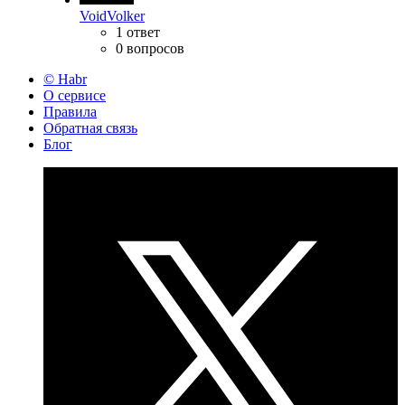
VoidVolker
1 ответ
0 вопросов
© Habr
О сервисе
Правила
Обратная связь
Блог