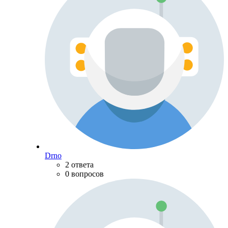
Drno
2 ответа
0 вопросов