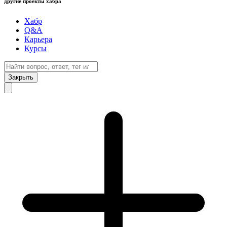
другие проекты хабра
Хабр
Q&A
Карьера
Курсы
Закрыть