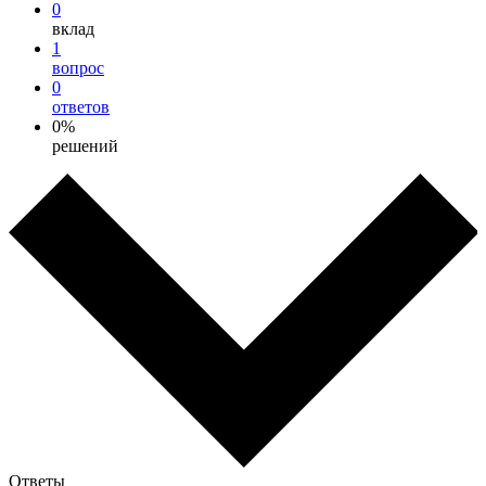
0
вклад
1
вопрос
0
ответов
0%
решений
Ответы