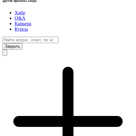
другие проекты хабра
Хабр
Q&A
Карьера
Курсы
Закрыть