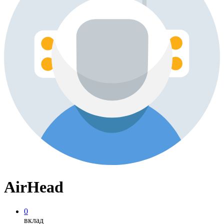
AirHead
0
вклад