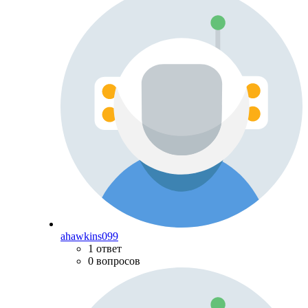
ahawkins099
1 ответ
0 вопросов