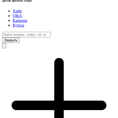
другие проекты хабра
Хабр
Q&A
Карьера
Курсы
Закрыть