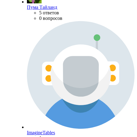
Пума Тайланд
5 ответов
0 вопросов
ImagineTables