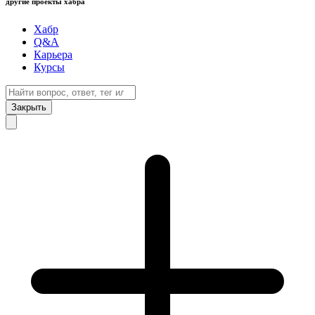
другие проекты хабра
Хабр
Q&A
Карьера
Курсы
Закрыть