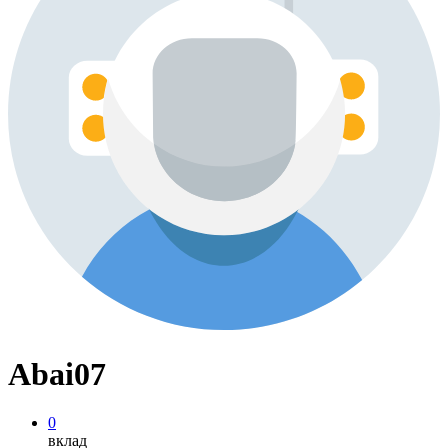
Abai07
0
вклад