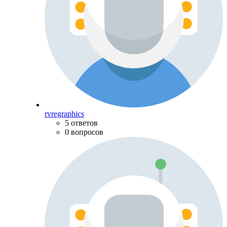
rvregraphics
5 ответов
0 вопросов