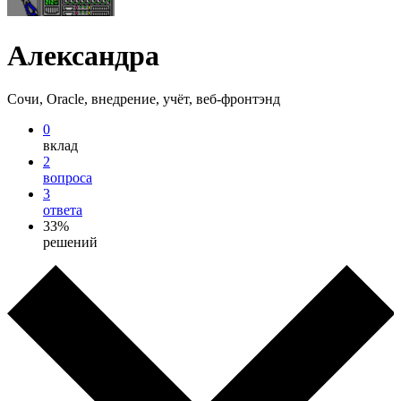
Александра
Сочи, Oracle, внедрение, учёт, веб-фронтэнд
0
вклад
2
вопроса
3
ответа
33%
решений