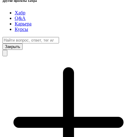
другие проекты хабра
Хабр
Q&A
Карьера
Курсы
Закрыть