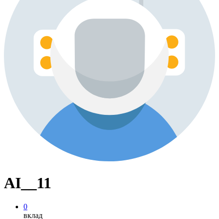
AI__11
0
вклад