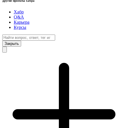
другие проекты хабра
Хабр
Q&A
Карьера
Курсы
Закрыть