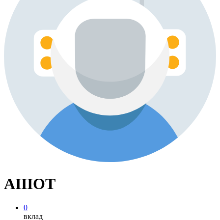
AIIIOT
0
вклад