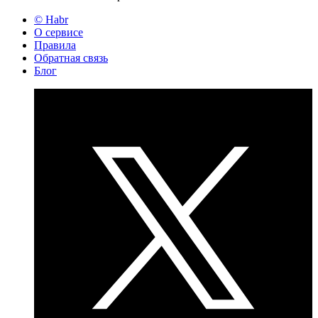
© Habr
О сервисе
Правила
Обратная связь
Блог