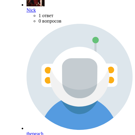
Nick
1 ответ
0 вопросов
thepeach