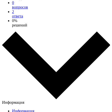
0
вопросов
2
ответа
0%
решений
Информация
Информация