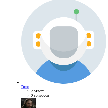
Drno
2 ответа
0 вопросов