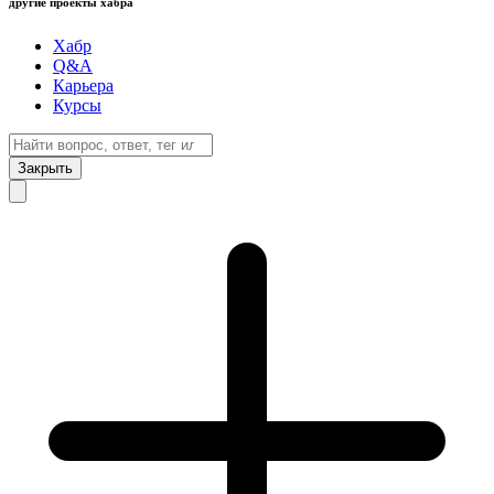
другие проекты хабра
Хабр
Q&A
Карьера
Курсы
Закрыть