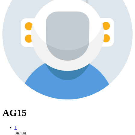
AG15
1
вклад