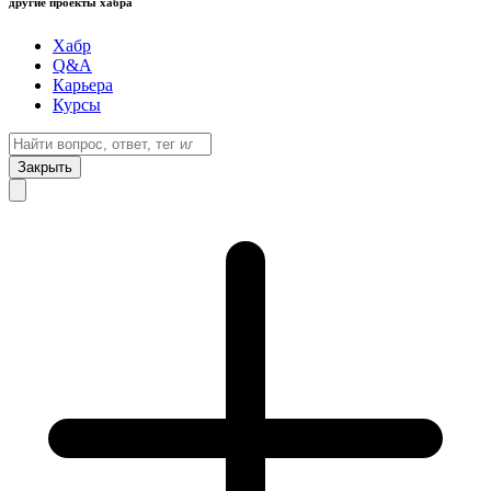
другие проекты хабра
Хабр
Q&A
Карьера
Курсы
Закрыть