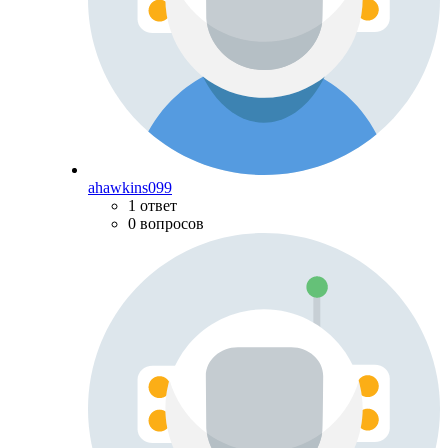
ahawkins099
1 ответ
0 вопросов