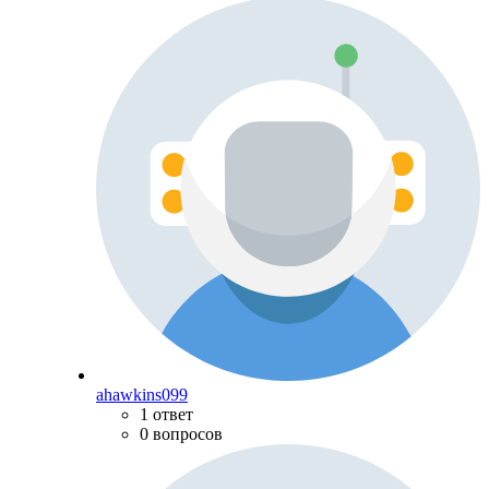
ahawkins099
1 ответ
0 вопросов