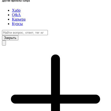
другие проекты хабра
Хабр
Q&A
Карьера
Курсы
Закрыть