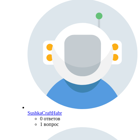
SushkaCraftHabr
0 ответов
1 вопрос