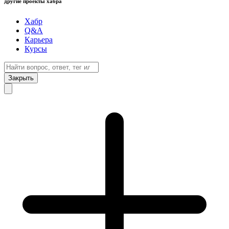
другие проекты хабра
Хабр
Q&A
Карьера
Курсы
Закрыть