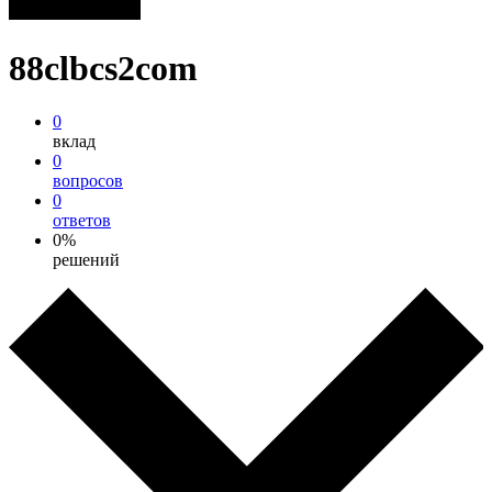
88clbcs2com
0
вклад
0
вопросов
0
ответов
0%
решений