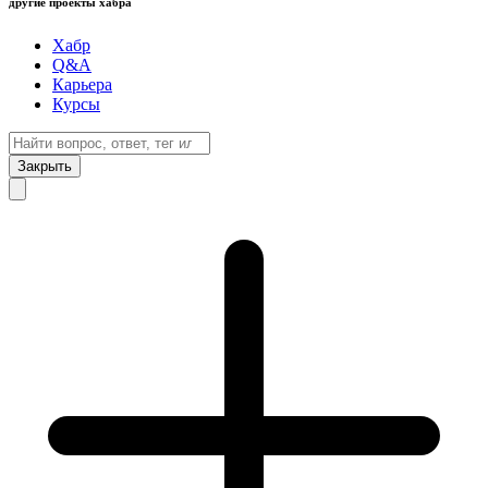
другие проекты хабра
Хабр
Q&A
Карьера
Курсы
Закрыть