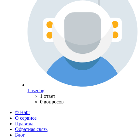
Lasertag
1 ответ
0 вопросов
© Habr
О сервисе
Правила
Обратная связь
Блог