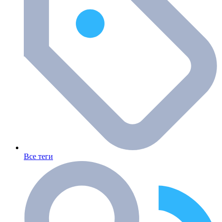
Все теги