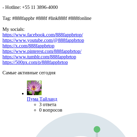
- Hotline: +55 11 3896-4000
Tag: #888fappbr #888f #link888f #888fonline
My socials:
https://www.facebook.com/888fappbrtop/
https://www.youtube.com/@888fappbrtop
https://x.com/888fappbrtop
https://www.pinterest.com/888fappbrtop/
https://www.tumblr.com/888fappbrtop
https://500px.com/p/888fappbrtop
Самые активные сегодня
Пума Тайланд
3 ответа
0 вопросов