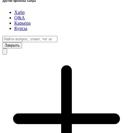
другие проекты хабра
Хабр
Q&A
Карьера
Курсы
Закрыть