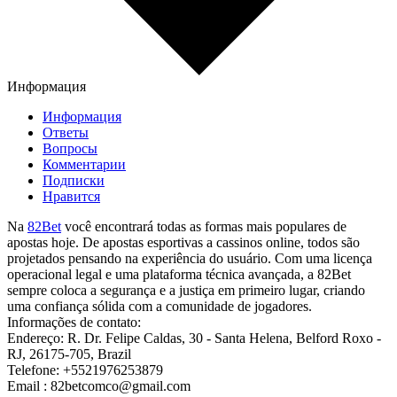
Информация
Информация
Ответы
Вопросы
Комментарии
Подписки
Нравится
Na
82Bet
você encontrará todas as formas mais populares de
apostas hoje. De apostas esportivas a cassinos online, todos são
projetados pensando na experiência do usuário. Com uma licença
operacional legal e uma plataforma técnica avançada, a 82Bet
sempre coloca a segurança e a justiça em primeiro lugar, criando
uma confiança sólida com a comunidade de jogadores.
Informações de contato:
Endereço: R. Dr. Felipe Caldas, 30 - Santa Helena, Belford Roxo -
RJ, 26175-705, Brazil
Telefone: +5521976253879
Email : 82betcomco@gmail.com