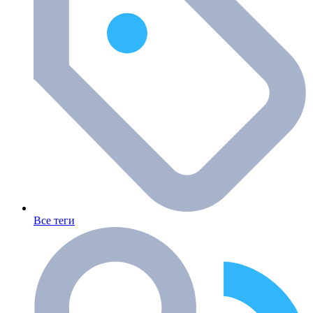
Все теги