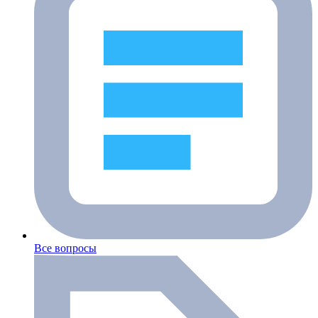
Все вопросы