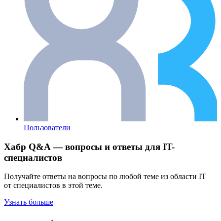
Пользователи
Хабр Q&A — вопросы и ответы для IT-
специалистов
Получайте ответы на вопросы по любой теме из области IT
от специалистов в этой теме.
Узнать больше