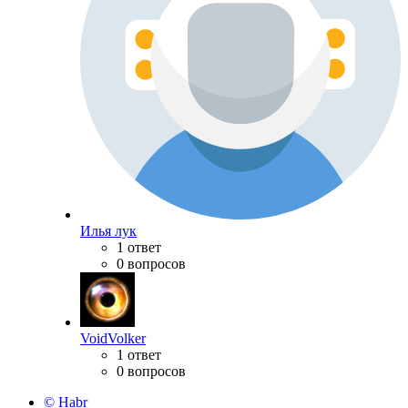
Илья лук
1 ответ
0 вопросов
VoidVolker
1 ответ
0 вопросов
© Habr