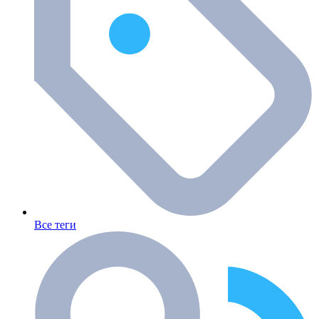
Все теги