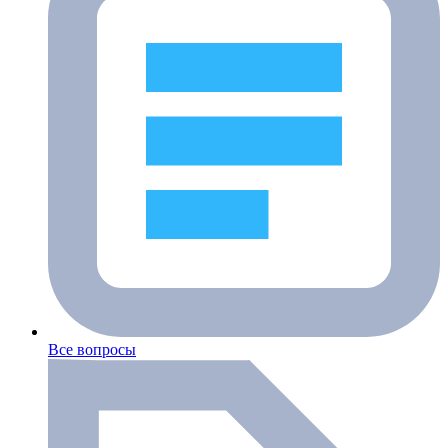
Все вопросы