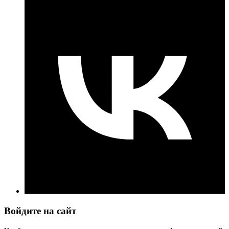
Войдите на сайт