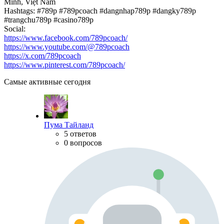
Minh, Việt Nam
Hashtags: #789p #789pcoach #dangnhap789p #dangky789p
#trangchu789p #casino789p
Social:
https://www.facebook.com/789pcoach/
https://www.youtube.com/@789pcoach
https://x.com/789pcoach
https://www.pinterest.com/789pcoach/
Самые активные сегодня
Пума Тайланд
5 ответов
0 вопросов