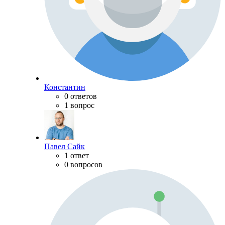
Константин
0 ответов
1 вопрос
Павел Сайк
1 ответ
0 вопросов