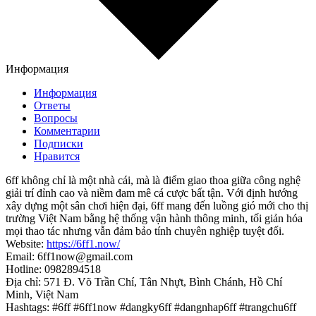
Информация
Информация
Ответы
Вопросы
Комментарии
Подписки
Нравится
6ff không chỉ là một nhà cái, mà là điểm giao thoa giữa công nghệ
giải trí đỉnh cao và niềm đam mê cá cược bất tận. Với định hướng
xây dựng một sân chơi hiện đại, 6ff mang đến luồng gió mới cho thị
trường Việt Nam bằng hệ thống vận hành thông minh, tối giản hóa
mọi thao tác nhưng vẫn đảm bảo tính chuyên nghiệp tuyệt đối.
Website:
https://6ff1.now/
Email: 6ff1now@gmail.com
Hotline: 0982894518
Địa chỉ: 571 Đ. Võ Trần Chí, Tân Nhựt, Bình Chánh, Hồ Chí
Minh, Việt Nam
Hashtags: #6ff #6ff1now #dangky6ff #dangnhap6ff #trangchu6ff