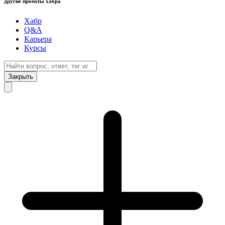
другие проекты хабра
Хабр
Q&A
Карьера
Курсы
Закрыть