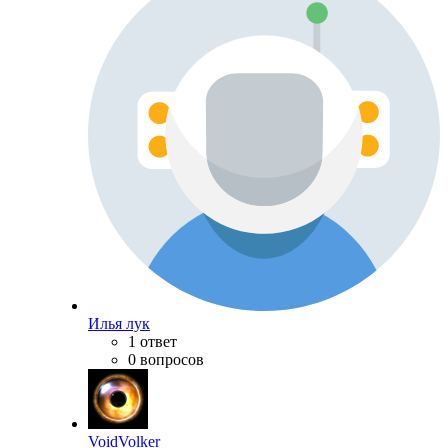
Илья лук
1 ответ
0 вопросов
VoidVolker