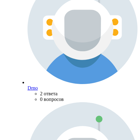
Drno
2 ответа
0 вопросов