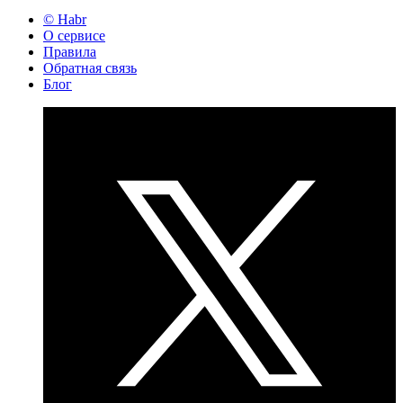
© Habr
О сервисе
Правила
Обратная связь
Блог