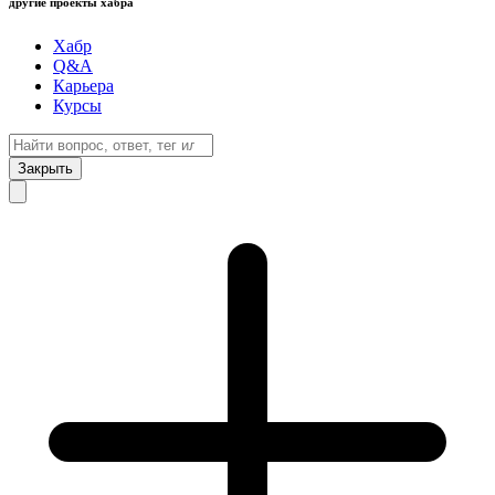
другие проекты хабра
Хабр
Q&A
Карьера
Курсы
Закрыть