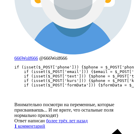
666Wolf666
@666Wolf666
if (isset($_POST['phone'])) {$phone = $_POST['phon
    if (isset($_POST['email'])) {$email = $_POST['
    if (isset($_POST['text'])) {$phone = $_POST['t
    if (isset($_POST['kurs'])) {$phone = $_POST['k
    if (isset($_POST['formData'])) {$formData = $_
Внимательно посмотри на переменные, которые
присваиваешь... И не врите, что остальные поля
нормально приходят)
Ответ написан
более трёх лет назад
1
комментарий