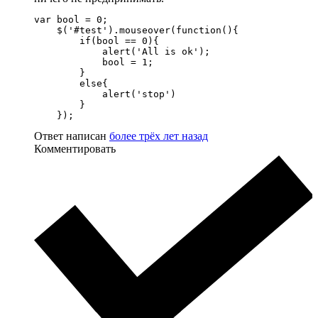
var bool = 0;

    $('#test').mouseover(function(){

        if(bool == 0){

            alert('All is ok');

            bool = 1;

        }

        else{

            alert('stop')

        }

    });
Ответ написан
более трёх лет назад
Комментировать