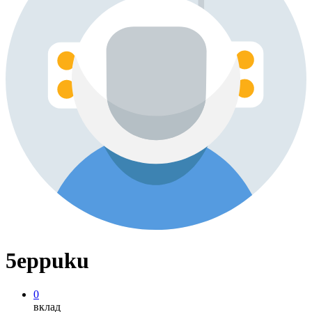
5eppuku
0
вклад