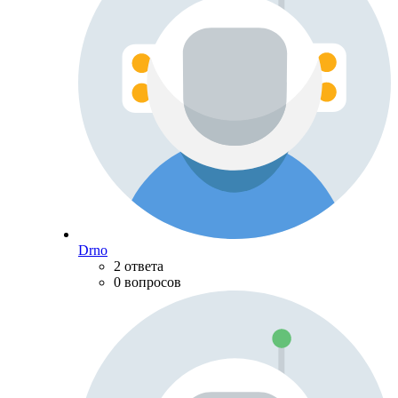
Drno
2 ответа
0 вопросов