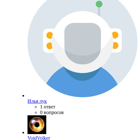
Илья лук
1 ответ
0 вопросов
VoidVolker