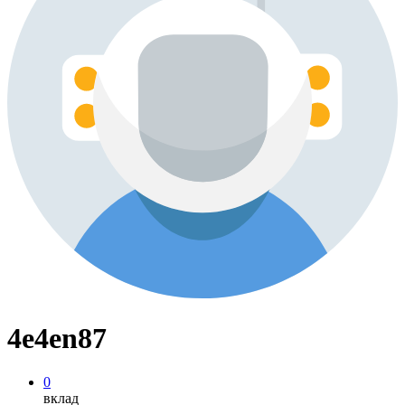
4e4en87
0
вклад