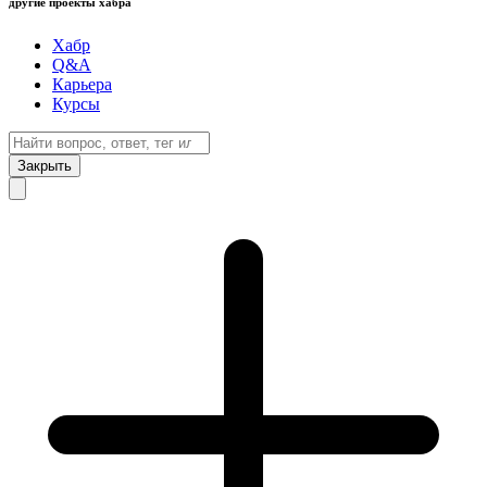
другие проекты хабра
Хабр
Q&A
Карьера
Курсы
Закрыть