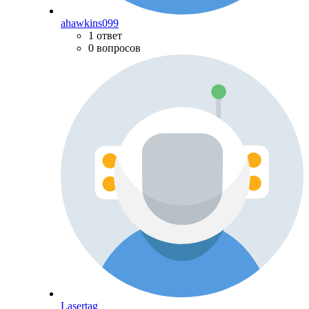
ahawkins099
1 ответ
0 вопросов
Lasertag