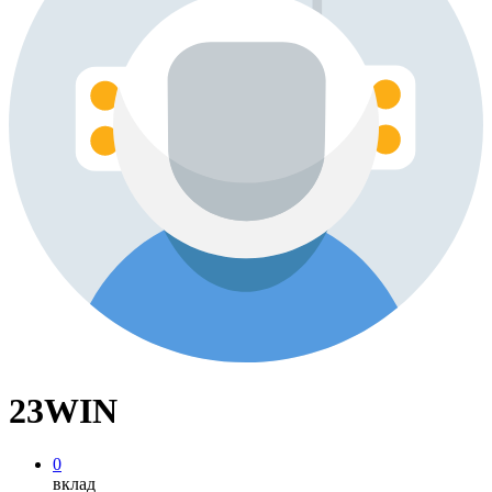
23WIN
0
вклад