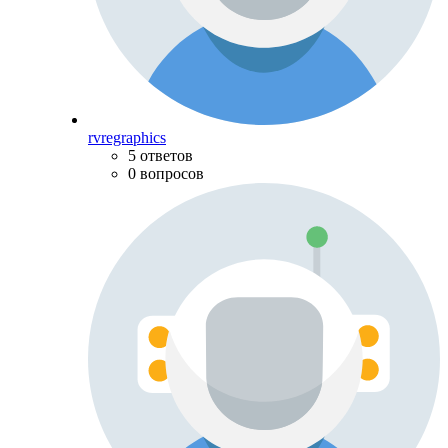
rvregraphics
5 ответов
0 вопросов