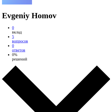
Evgeniy Homov
0
вклад
5
вопросов
0
ответов
0%
решений