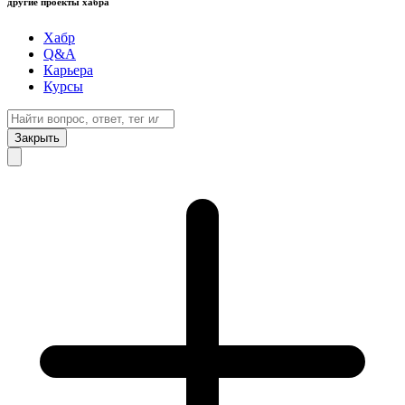
другие проекты хабра
Хабр
Q&A
Карьера
Курсы
Закрыть