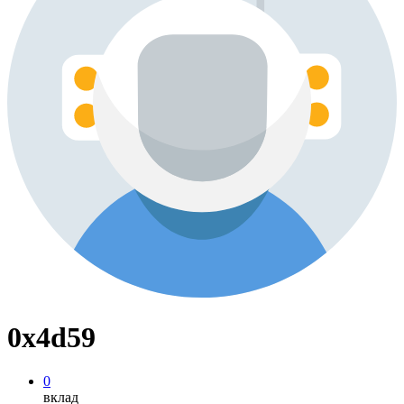
0x4d59
0
вклад