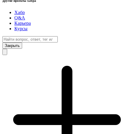
другие проекты хабра
Хабр
Q&A
Карьера
Курсы
Закрыть