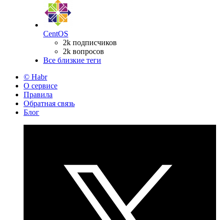
CentOS
2k подписчиков
2k вопросов
Все близкие теги
© Habr
О сервисе
Правила
Обратная связь
Блог