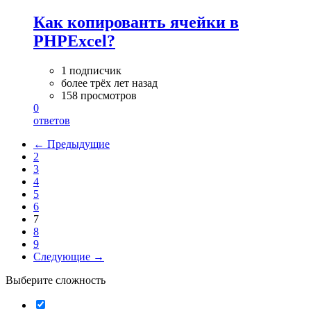
Как копированть ячейки в
PHPExcel?
1 подписчик
более трёх лет назад
158 просмотров
0
ответов
← Предыдущие
2
3
4
5
6
7
8
9
Следующие →
Выберите сложность