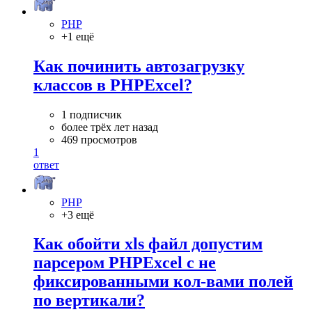
PHP
+1 ещё
Как починить автозагрузку
классов в PHPExcel?
1 подписчик
более трёх лет назад
469 просмотров
1
ответ
PHP
+3 ещё
Как обойти xls файл допустим
парсером PHPExcel с не
фиксированными кол-вами полей
по вертикали?