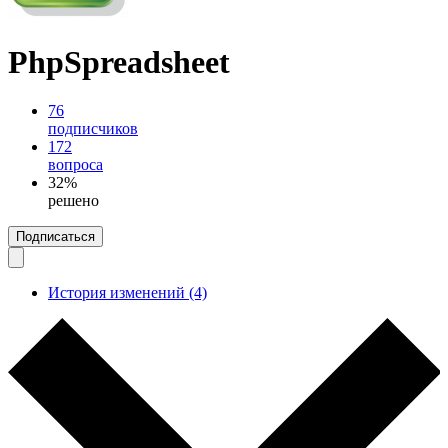
PhpSpreadsheet
76
подписчиков
172
вопроса
32%
решено
Подписаться
История изменений (4)