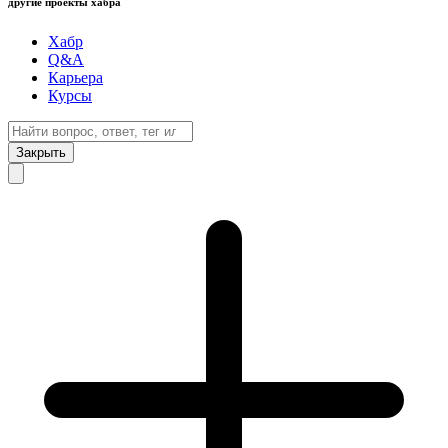
другие проекты хабра
Хабр
Q&A
Карьера
Курсы
Закрыть