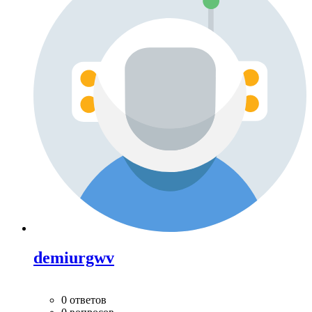
demiurgwv
0 ответов