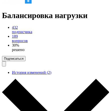
Балансировка нагрузки
432
подписчика
189
вопросов
30%
решено
Подписаться
История изменений (2)