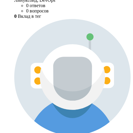
Линуксойд, DevOps
0 ответов
0 вопросов
0
Вклад в тег