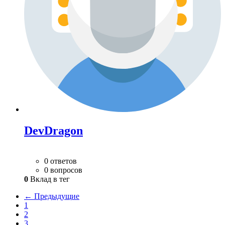
DevDragon
0 ответов
0 вопросов
0
Вклад в тег
← Предыдущие
1
2
3