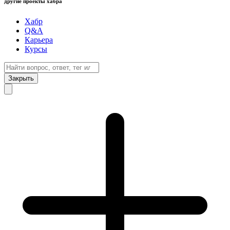
другие проекты хабра
Хабр
Q&A
Карьера
Курсы
Закрыть