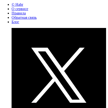
© Habr
О сервисе
Правила
Обратная связь
Блог