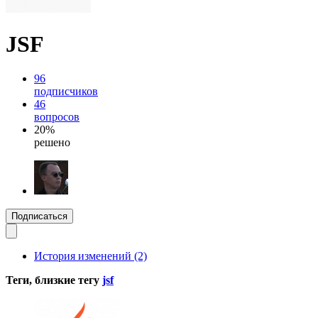
JSF
96
подписчиков
46
вопросов
20%
решено
Подписаться
История изменений (2)
Теги, близкие тегу
jsf