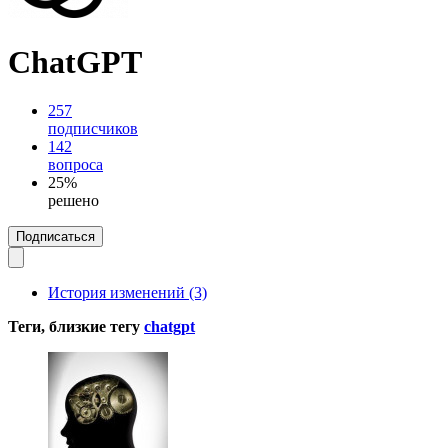
ChatGPT
257
подписчиков
142
вопроса
25%
решено
Подписаться
История изменений (3)
Теги, близкие тегу
chatgpt