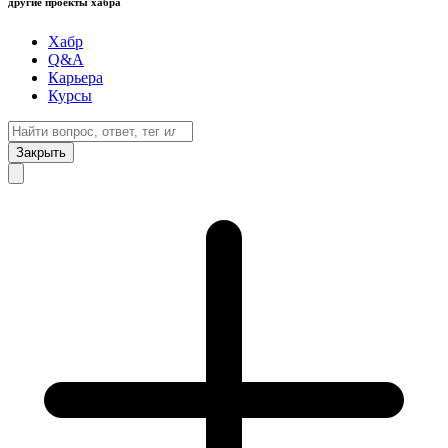
другие проекты хабра
Хабр
Q&A
Карьера
Курсы
Закрыть