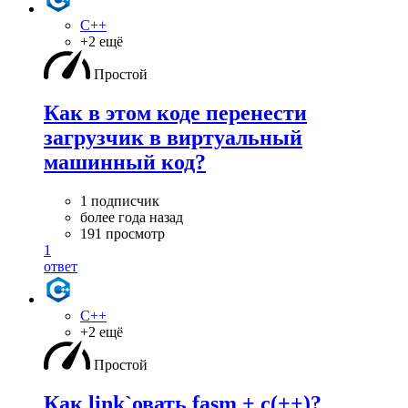
C++
+2 ещё
Простой
Как в этом коде перенести
загрузчик в виртуальный
машинный код?
1 подписчик
более года назад
191 просмотр
1
ответ
C++
+2 ещё
Простой
Как link`овать fasm + c(++)?