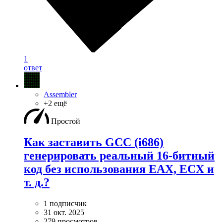
1
ответ
Assembler
+2 ещё
Простой
Как заставить GCC (i686)
генерировать реальный 16-битный
код без использования EAX, ECX и
т. д.?
1 подписчик
31 окт. 2025
279 просмотров