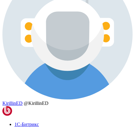
KirillinED
@KirillinED
1С-Битрикс