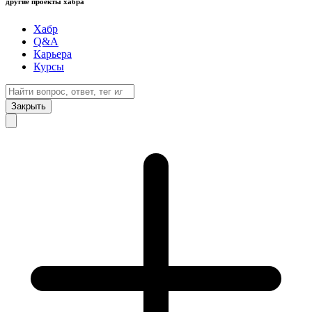
другие проекты хабра
Хабр
Q&A
Карьера
Курсы
Закрыть