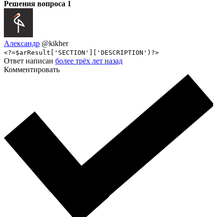
Решения вопроса
1
Александр
@kikher
<?=$arResult['SECTION']['DESCRIPTION')?>
Ответ написан
более трёх лет назад
Комментировать