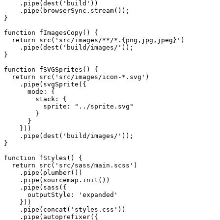
    .pipe(dest('build'))

    .pipe(browserSync.stream());

}

function fImagesCopy() {

  return src('src/images/**/*.{png,jpg,jpeg}')

    .pipe(dest('build/images/'));

}

function fSVGSprites() {

  return src('src/images/icon-*.svg')

    .pipe(svgSprite({

      mode: {

        stack: {

          sprite: "../sprite.svg"

        }

      }

    }))

    .pipe(dest('build/images/'));

}

function fStyles() {

  return src('src/sass/main.scss')

    .pipe(plumber())

    .pipe(sourcemap.init())

    .pipe(sass({

      outputStyle: 'expanded'

    }))

    .pipe(concat('styles.css'))

    .pipe(autoprefixer({
