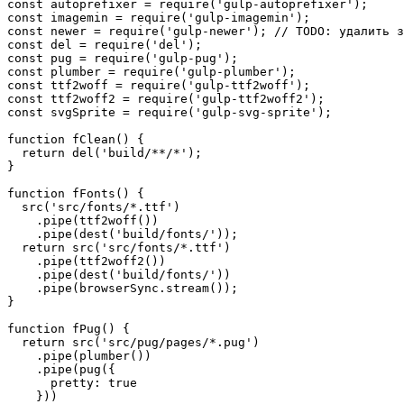
const autoprefixer = require('gulp-autoprefixer');

const imagemin = require('gulp-imagemin');

const newer = require('gulp-newer'); // TODO: удалить з
const del = require('del');

const pug = require('gulp-pug');

const plumber = require('gulp-plumber');

const ttf2woff = require('gulp-ttf2woff');

const ttf2woff2 = require('gulp-ttf2woff2');

const svgSprite = require('gulp-svg-sprite');

function fClean() {

  return del('build/**/*');

}

function fFonts() {

  src('src/fonts/*.ttf')

    .pipe(ttf2woff())

    .pipe(dest('build/fonts/'));

  return src('src/fonts/*.ttf')

    .pipe(ttf2woff2())

    .pipe(dest('build/fonts/'))

    .pipe(browserSync.stream());

}

function fPug() {

  return src('src/pug/pages/*.pug')

    .pipe(plumber())

    .pipe(pug({

      pretty: true

    }))
