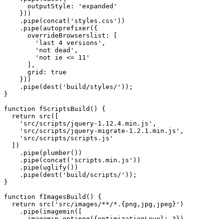
      outputStyle: 'expanded'

    }))

    .pipe(concat('styles.css'))

    .pipe(autoprefixer({

      overrideBrowserslist: [

        'last 4 versions',

        'not dead',

        'not ie <= 11'

      ],

      grid: true

    }))

    .pipe(dest('build/styles/'));

}

function fScriptsBuild() {

  return src([

    'src/scripts/jquery-1.12.4.min.js',

    'src/scripts/jquery-migrate-1.2.1.min.js',

    'src/scripts/scripts.js'

  ])

    .pipe(plumber())

    .pipe(concat('scripts.min.js'))

    .pipe(uglify())

    .pipe(dest('build/scripts/'));

}

function fImagesBuild() {

  return src('src/images/**/*.{png,jpg,jpeg}')

    .pipe(imagemin([

      imagemin.optipng({optimizationLevel: 3}),
