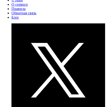
© Habr
О сервисе
Правила
Обратная связь
Блог