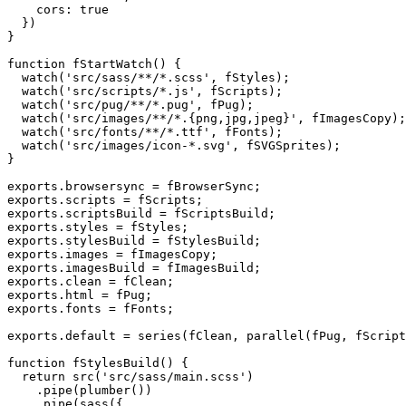
    cors: true

  })

}

function fStartWatch() {

  watch('src/sass/**/*.scss', fStyles);

  watch('src/scripts/*.js', fScripts);

  watch('src/pug/**/*.pug', fPug);

  watch('src/images/**/*.{png,jpg,jpeg}', fImagesCopy);

  watch('src/fonts/**/*.ttf', fFonts);

  watch('src/images/icon-*.svg', fSVGSprites);

}

exports.browsersync = fBrowserSync;

exports.scripts = fScripts;

exports.scriptsBuild = fScriptsBuild;

exports.styles = fStyles;

exports.stylesBuild = fStylesBuild;

exports.images = fImagesCopy;

exports.imagesBuild = fImagesBuild;

exports.clean = fClean;

exports.html = fPug;

exports.fonts = fFonts;

exports.default = series(fClean, parallel(fPug, fScript
function fStylesBuild() {

  return src('src/sass/main.scss')

    .pipe(plumber())

    .pipe(sass({
