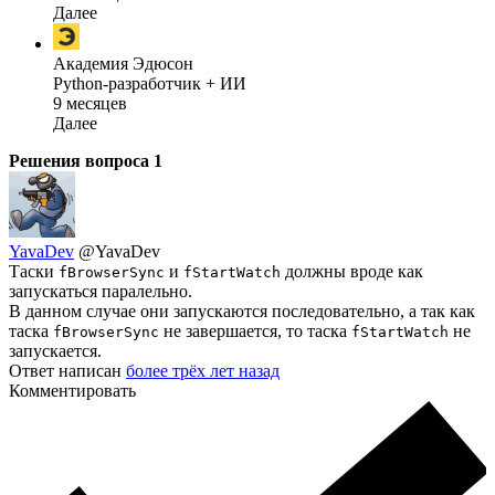
Далее
Академия Эдюсон
Python-разработчик + ИИ
9 месяцев
Далее
Решения вопроса
1
YavaDev
@YavaDev
Таски
и
должны вроде как
fBrowserSync
fStartWatch
запускаться паралельно.
В данном случае они запускаются последовательно, а так как
таска
не завершается, то таска
не
fBrowserSync
fStartWatch
запускается.
Ответ написан
более трёх лет назад
Комментировать