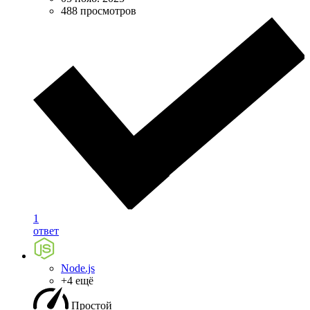
488 просмотров
1
ответ
Node.js
+4 ещё
Простой