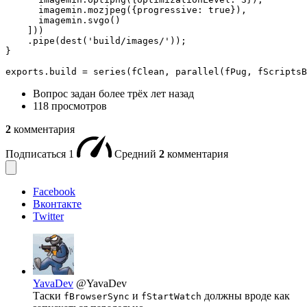
      imagemin.mozjpeg({progressive: true}),

      imagemin.svgo()

    ]))

    .pipe(dest('build/images/'));

}

exports.build = series(fClean, parallel(fPug, fScriptsB
Вопрос задан
более трёх лет назад
118 просмотров
2
комментария
Подписаться
1
Средний
2
комментария
Facebook
Вконтакте
Twitter
YavaDev
@YavaDev
Таски
и
должны вроде как
fBrowserSync
fStartWatch