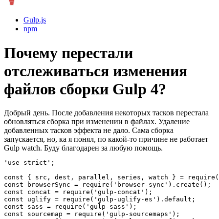
Gulp.js
npm
Почему перестали
отслеживаться изменения
файлов сборки Gulp 4?
Добрый день. После добавления некоторых тасков перестала
обновляться сборка при изменении в файлах. Удаление
добавленных тасков эффекта не дало. Сама сборка
запускается, но, ка я понял, по какой-то причине не работает
Gulp watch. Буду благодарен за любую помощь.
'use strict';

const { src, dest, parallel, series, watch } = require(
const browserSync = require('browser-sync').create();

const concat = require('gulp-concat');

const uglify = require('gulp-uglify-es').default;

const sass = require('gulp-sass');

const sourcemap = require('gulp-sourcemaps');
