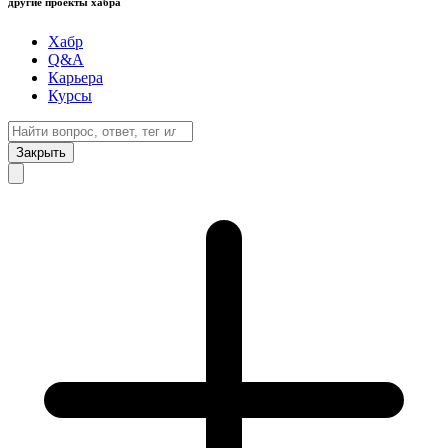
другие проекты хабра
Хабр
Q&A
Карьера
Курсы
Закрыть