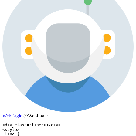
WebEagle
@WebEagle
<div class="line"></div>

<style>

.line {
