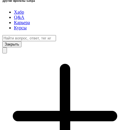
другие проекты хабра
Хабр
Q&A
Карьера
Курсы
Закрыть