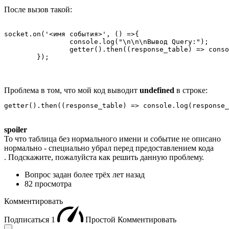
После вызов такой:
socket.on('<имя события>', () =>{

		console.log("\n\n\nВывод Query:");

		getter().then((response_table) => console.log(response_table));

  	});
Проблема в том, что мой код выводит
undefined
в строке:
getter().then((response_table) => console.log(response_
spoiler
То что таблица без нормального имени и событие не описано
нормально - специально убрал перед предоставлением кода
. Подскажите, пожалуйста как решить данную проблему.
Вопрос задан
более трёх лет назад
82 просмотра
Комментировать
Подписаться
1
Простой
Комментировать