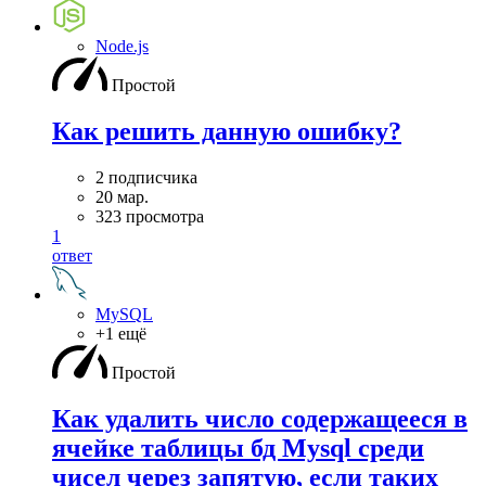
Node.js
Простой
Как решить данную ошибку?
2 подписчика
20 мар.
323 просмотра
1
ответ
MySQL
+1 ещё
Простой
Как удалить число содержащееся в
ячейке таблицы бд Mysql среди
чисел через запятую, если таких