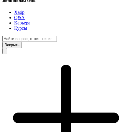
другие проекты хабра
Хабр
Q&A
Карьера
Курсы
Закрыть