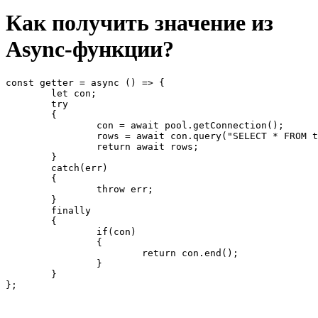
Как получить значение из
Async-функции?
const getter = async () => {

	let con;

	try

	{

		con = await pool.getConnection();

		rows = await con.query("SELECT * FROM table");

		return await rows;

	} 

	catch(err)

	{

		throw err;

	}

	finally

	{

		if(con)

		{

			return con.end();

		}

	}

};