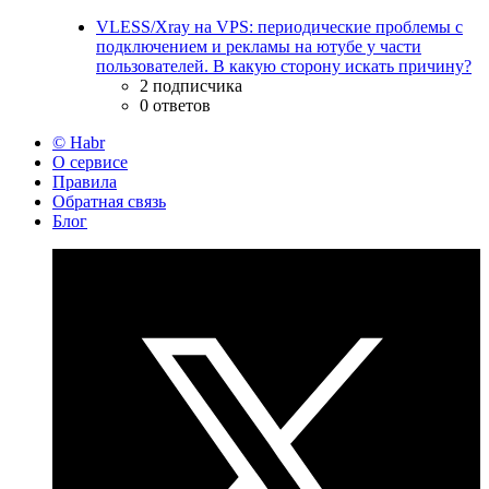
VLESS/Xray на VPS: периодические проблемы с
подключением и рекламы на ютубе у части
пользователей. В какую сторону искать причину?
2 подписчика
0 ответов
© Habr
О сервисе
Правила
Обратная связь
Блог