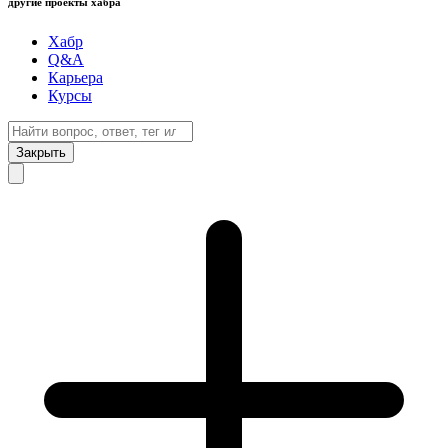
другие проекты хабра
Хабр
Q&A
Карьера
Курсы
Закрыть