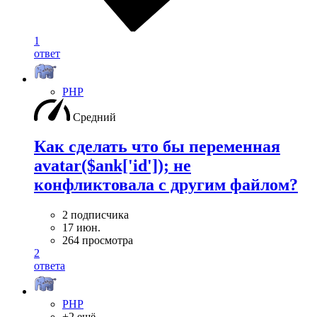
1
ответ
PHP
Средний
Как сделать что бы переменная
avatar($ank['id']); не
конфликтовала с другим файлом?
2 подписчика
17 июн.
264 просмотра
2
ответа
PHP
+2 ещё