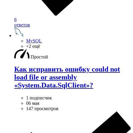
6
ответов
MySQL
+2 ещё
Простой
Как исправить ошибку could not
load file or assembly
«System.Data.SqlClient»?
1 подписчик
06 мая
147 просмотров