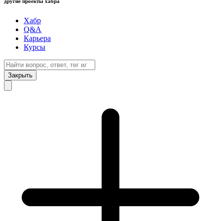
другие проекты хабра
Хабр
Q&A
Карьера
Курсы
Закрыть