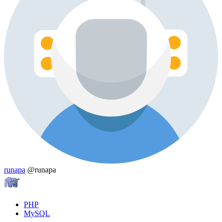
runapa
@runapa
PHP
MySQL