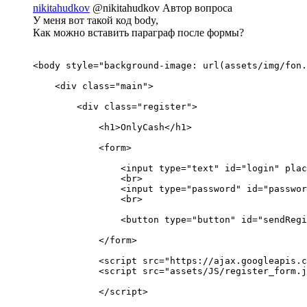
nikitahudkov
@nikitahudkov
Автор вопроса
У меня вот такой код body,
Как можно вставить параграф после формы?
<body style="background-image: url(assets/img/fon.
    <div class="main">

        <div class="register">

            <h1>OnlyCash</h1>

            <form>

                <input type="text" id="login" plac
                <br>

                <input type="password" id="passwor
                <br>

                <button type="button" id="sendRegi
            </form>

            <script src="https://ajax.googleapis.c
            <script src="assets/JS/register_form.j
            </script>
