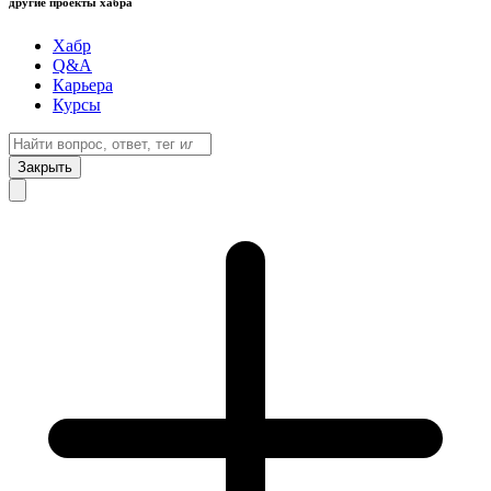
другие проекты хабра
Хабр
Q&A
Карьера
Курсы
Закрыть