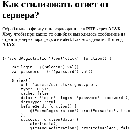
Как стилизовать ответ от
сервера?
Обрабатываю форму и передаю данные в
PHP
через
AJAX
.
Хочу чтобы при каких-то ошибках выводилось сообщение на
странице через параграф, а не alert. Как это сделать? Вот код
AJAX
:
$("#sendRegistration").on("click", function() {

    var login = $("#login").val();

    var password = $("#password").val();

    $.ajax({

        url: 'assets/scripts/signup.php',

        type: 'POST',

        cache: false,

        data: { 'login': login, 'password': password },

        dataType: 'html',

        beforeSend: function() {

            $("sendRegistration").prop("disabled", true
        },

        success: function(data) {

            alert(data);

            $("sendRegistration").prop("disabled", fals