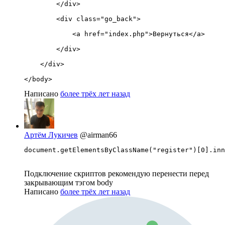
        </div>

        <div class="go_back">

            <a href="index.php">Вернуться</a>

        </div>

    </div>

</body>
Написано
более трёх лет назад
Артём Лукичев
@airman66
document.getElementsByClassName("register")[0].inn
Подключение скриптов рекомендую перенести перед
закрывающим тэгом body
Написано
более трёх лет назад