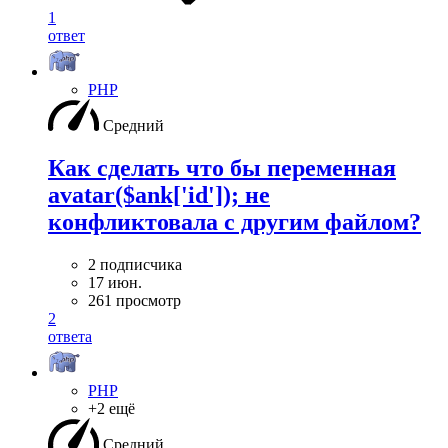
1
ответ
PHP
Средний
Как сделать что бы переменная
avatar($ank['id']); не
конфликтовала с другим файлом?
2 подписчика
17 июн.
261 просмотр
2
ответа
PHP
+2 ещё
Средний