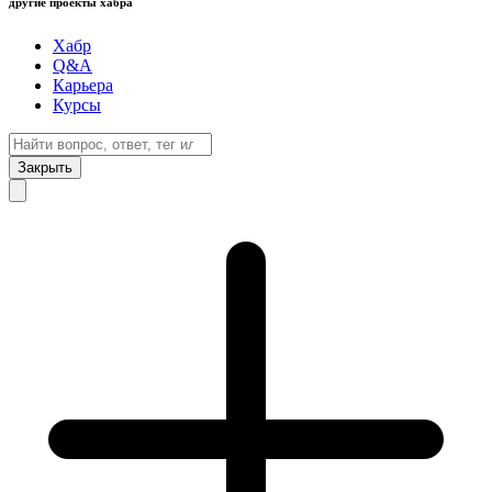
другие проекты хабра
Хабр
Q&A
Карьера
Курсы
Закрыть