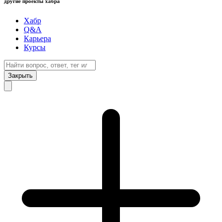
другие проекты хабра
Хабр
Q&A
Карьера
Курсы
Закрыть