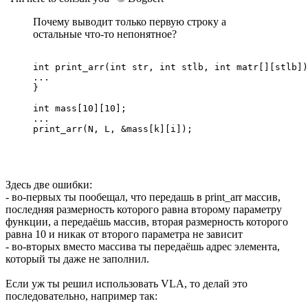
Почему выводит только первую строку а
остальные что-то непонятное?
int print_arr(int str, int stlb, int matr[][stlb])
...

}

int mass[10][10];

...

print_arr(N, L, &mass[k][i]);
Здесь две ошибки:
- во-первых ты пообещал, что передашь в print_arr массив,
последняя размерность которого равна второму параметру
функции, а передаёшь массив, вторая размерность которого
равна 10 и никак от второго параметра не зависит
- во-вторых вместо массива ты передаёшь адрес элемента,
который ты даже не заполнил.
Если уж ты решил использовать VLA, то делай это
последовательно, например так: