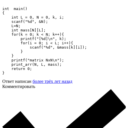
int  main()

{

    int L = 0, N = 0, k, i;

    scanf("%d", &N);

    L=N;

    int mass[N][L];

    for(k = 0; k < N; k++){

        printf("[%d]\n", k);

        for(i = 0; i < L; i++){

    	    scanf("%d", &mass[k][i]);

        }

    }

    printf("matrix NxN\n");

    print_arr(N, L, mass);

    return 0;

}
Ответ написан
более трёх лет назад
Комментировать