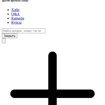
другие проекты хабра
Хабр
Q&A
Карьера
Курсы
Закрыть