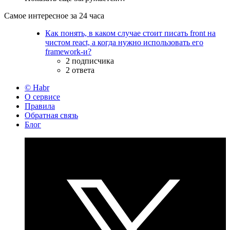
Самое интересное за 24 часа
Как понять, в каком случае стоит писать front на
чистом react, а когда нужно использовать его
framework-и?
2 подписчика
2 ответа
© Habr
О сервисе
Правила
Обратная связь
Блог