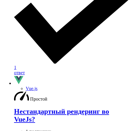
1
ответ
Vue.js
Простой
Нестандартный рендеринг во
VueJs?