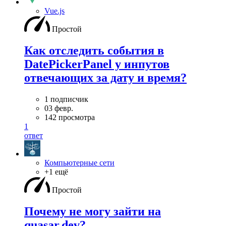
Vue.js
Простой
Как отследить события в
DatePickerPanel у инпутов
отвечающих за дату и время?
1 подписчик
03 февр.
142 просмотра
1
ответ
Компьютерные сети
+1 ещё
Простой
Почему не могу зайти на
quasar.dev?