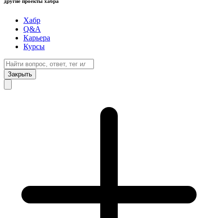
другие проекты хабра
Хабр
Q&A
Карьера
Курсы
Закрыть