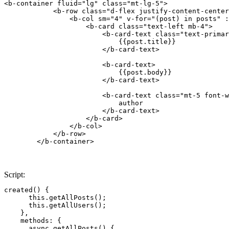
<b-container fluid="lg" class="mt-lg-5">

            <b-row class="d-flex justify-content-center
                <b-col sm="4" v-for="(post) in posts" :
                    <b-card class="text-left mb-4">

                        <b-card-text class="text-primar
                            {{post.title}}

                        </b-card-text>

                        <b-card-text>

                            {{post.body}}

                        </b-card-text>

                        <b-card-text class="mt-5 font-w
                            author

                        </b-card-text>

                    </b-card>

                </b-col>

            </b-row>

        </b-container>
Script:
created() {

      this.getAllPosts();

      this.getAllUsers();

    },

    methods: {

      async getAllPosts() {
