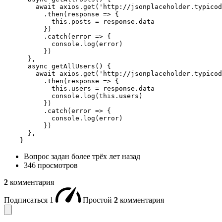
        await axios.get('http://jsonplaceholder.typicod
          .then(response => {

            this.posts = response.data

          })

          .catch(error => {

            console.log(error)

          })

      },

      async getAllUsers() {

        await axios.get('http://jsonplaceholder.typicod
          .then(response => {

            this.users = response.data

            console.log(this.users)

          })

          .catch(error => {

            console.log(error)

          })

      },

    }
Вопрос задан
более трёх лет назад
346 просмотров
2
комментария
Подписаться
1
Простой
2
комментария