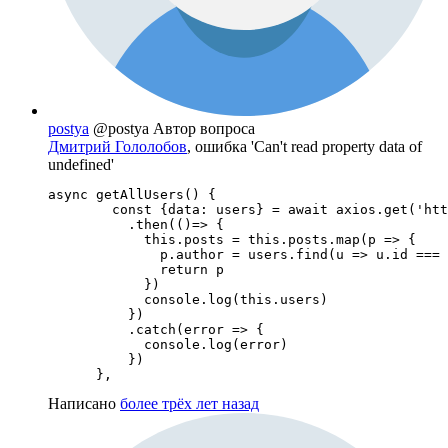
postya
@postya
Автор вопроса
Дмитрий Гололобов
, ошибка 'Can't read property data of
undefined'
async getAllUsers() {

        const {data: users} = await axios.get('htt
          .then(()=> {

            this.posts = this.posts.map(p => {

              p.author = users.find(u => u.id === 
              return p

            })

            console.log(this.users)

          })

          .catch(error => {

            console.log(error)

          })

      },
Написано
более трёх лет назад