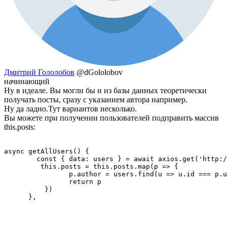
Дмитрий Гололобов
@dGololobov
начинающий
Ну в идеале. Вы могли бы и из базы данных теоретически
получать посты, сразу с указанием автора например.
Ну да ладно.Тут вариантов несколько.
Вы можете при получении пользователей подправить массив
this.posts:
async getAllUsers() {

        const { data: users } = await axios.get('http:/
         this.posts = this.posts.map(p => {

                p.author = users.find(u => u.id === p.u
                return p

          })

      },