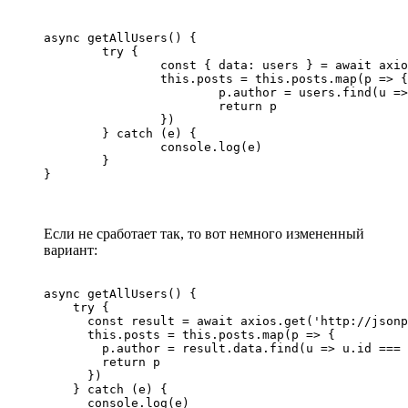
async getAllUsers() {

	try {

		const { data: users } = await axios.get('http://jsonplaceholder.typicode.com/users')

		this.posts = this.posts.map(p => {

			p.author = users.find(u => u.id === p.userId)

			return p

		})

	} catch (e) {

		console.log(e)

	}

}
Если не сработает так, то вот немного измененный
вариант:
async getAllUsers() {

    try {

      const result = await axios.get('http://jsonp
      this.posts = this.posts.map(p => {

        p.author = result.data.find(u => u.id === 
        return p

      })

    } catch (e) {

      console.log(e)
