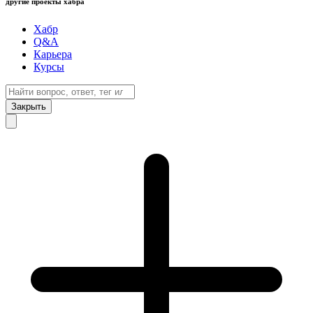
другие проекты хабра
Хабр
Q&A
Карьера
Курсы
Закрыть