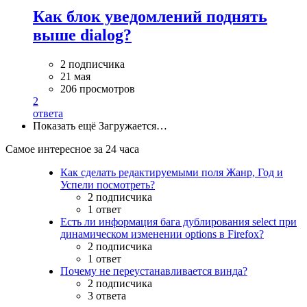
Как блок уведомлений поднять
выше dialog?
2 подписчика
21 мая
206 просмотров
2
ответа
Показать ещё
Загружается…
Самое интересное за 24 часа
Как сделать редактируемыми поля Жанр, Год и
Успели посмотреть?
2 подписчика
1 ответ
Есть ли информация бага дублирования select при
динамическом изменении options в Firefox?
2 подписчика
1 ответ
Почему не переустанавливается винда?
2 подписчика
3 ответа