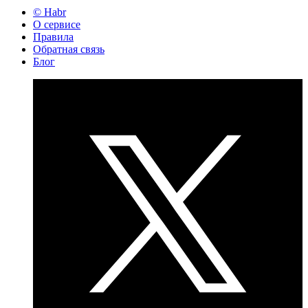
© Habr
О сервисе
Правила
Обратная связь
Блог