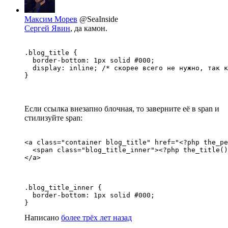
Максим Морев
@SeaInside
Сергей Явин
, да камон.
.blog_title { 

  border-bottom: 1px solid #000;

  display: inline; /* скорее всего не нужно, так к
}
Если ссылка внезапно блочная, то заверните её в span и
стилизуйте span:
<a class="container blog_title" href="<?php the_pe
  <span class="blog_title_inner"><?php the_title()
</a>
.blog_title_inner { 

  border-bottom: 1px solid #000;

}
Написано
более трёх лет назад