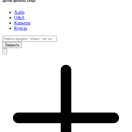
другие проекты хабра
Хабр
Q&A
Карьера
Курсы
Закрыть