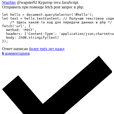
WapSter
@wapster92
Куратор тега JavaScript
Отправить при помощи fetch post запрос в php.
let hello = document.querySelector('#hello');

let text = hello.textContent; // Получаю текстовое соде
    /* Здесь какой-то код для передачи данных в php */

fetch('url', {

  method: 'POST',

  headers: {'Content-Type': 'application/json;charset=u
  body: JSON.stringify(text)

});
Ответ написан
более трёх лет назад
6
комментариев