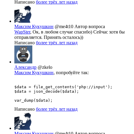
Написано
более трёх лет назад
Максим Кукушкин
@me4t10
Автор вопроса
WapSter
, Ок, в любом случае спасибо) Сейчас хотя бы
отправляется. Принять осталось))
Написано
более трёх лет назад
Александр
@zkelo
Максим Кукушкин
, попробуйте так:
$data = file_get_contents('php://input');

$data = json_decode($data);

var_dump($data);
Написано
более трёх лет назад
Максим Кукушкин
@me4t10
Автор вопроса