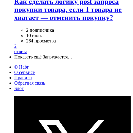
Как сделать логику post запроса
покупки товара, если 1 товара не
хватает — отменить покупку?
2 подписчика
10 июн.
264 просмотра
2
ответа
Показать ещё
Загружается…
© Habr
О сервисе
Правила
Обратная связь
Блог