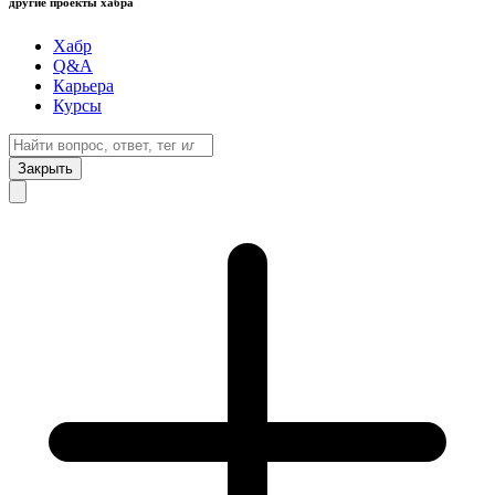
другие проекты хабра
Хабр
Q&A
Карьера
Курсы
Закрыть