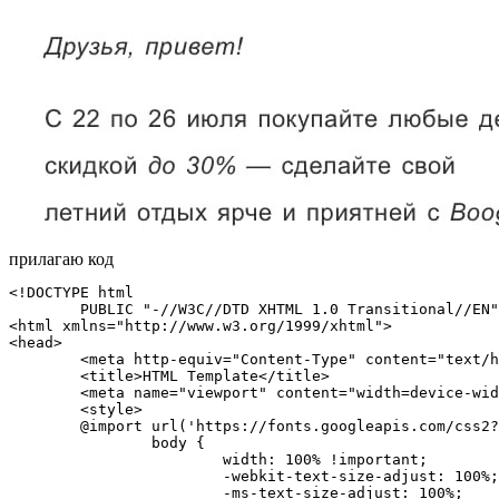
прилагаю код
<!DOCTYPE html

	PUBLIC "-//W3C//DTD XHTML 1.0 Transitional//EN" "http://www.w3.org/TR/xhtml1/DTD/xhtml1-transitional.dtd">

<html xmlns="http://www.w3.org/1999/xhtml">

<head>

	<meta http-equiv="Content-Type" content="text/html; charset=UTF-8" />

	<title>HTML Template</title>

	<meta name="viewport" content="width=device-width, initial-scale=1.0" />

	<style>

	@import url('https://fonts.googleapis.com/css2?family=Montserrat:ital,wght@0,400;0,500;0,700;1,400;1,500&display=swap');

		body {

			width: 100% !important;

			-webkit-text-size-adjust: 100%;

			-ms-text-size-adjust: 100%;
