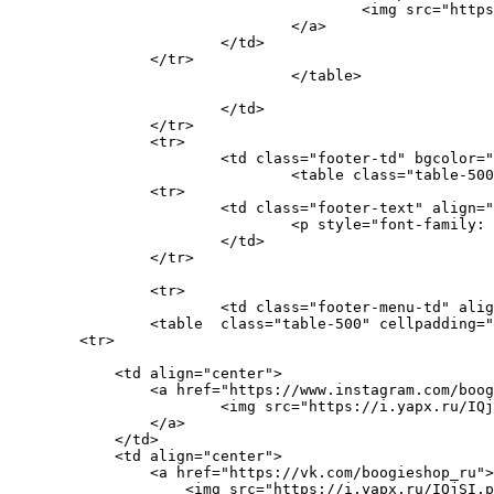
					<img src="https://i.yapx.ru/IQjSD.png" alt="К покупкам" width="280px" height="60px" style="padding-bottom: 22px;"/>

				</a>

			</td>

		</tr>

				</table> 

			</td>	

		</tr>

		<tr>

			<td class="footer-td" bgcolor="#595D64" style="border-radius: 0px 0px 10px 10px;">

				<table class="table-500" cellpadding="0" cellspacing="0" width="600" height="150" align="center">

		<tr>

			<td class="footer-text" align="center">

				<p style="font-family: Arial, Helvetica, sans-serif, 'Montserrat'; font-style: normal; color: #FFFFFF; padding-top: 22px;">Мы в социальных сетях</p>

			</td>

		</tr>

		<tr>

			<td class="footer-menu-td" align="center">

                <table  class="table-500" cellpadding="
        <tr>

            <td align="center">

                <a href="https://www.instagram.com/boog
                	<img src="https://i.yapx.ru/IQjSJ.png" alt="Instagram" width="50" height="50"  />

                </a>

            </td>

            <td align="center">

                <a href="https://vk.com/boogieshop_ru">

                    <img src="https://i.yapx.ru/IQjSI.p