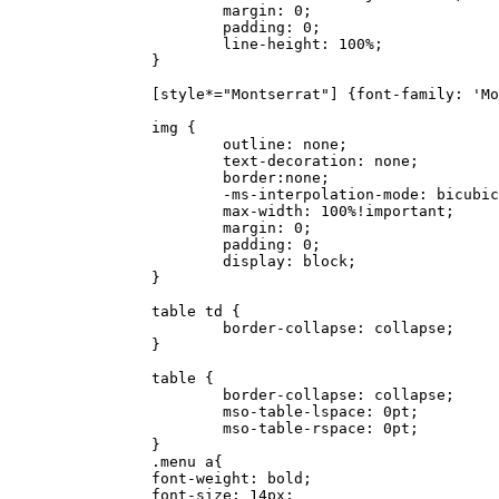
			margin: 0;

			padding: 0;

			line-height: 100%;

		}

		[style*="Montserrat"] {font-family: 'Montserrat', arial, sans-serif !important;}

		img {

			outline: none;

			text-decoration: none;

			border:none;

			-ms-interpolation-mode: bicubic;

			max-width: 100%!important;

			margin: 0;

			padding: 0;

			display: block;

		}

		table td {

			border-collapse: collapse;

		}

		table {

			border-collapse: collapse;

			mso-table-lspace: 0pt;

			mso-table-rspace: 0pt;

		}

		.menu a{

		font-weight: bold;

		font-size: 14px;
