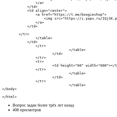
                </a>

            </td>

            <td align="center">

                <a href="https://t.me/boogieshop">

                    <img src="https://i.yapx.ru/IQjSK.p
                </a>

            </td>

        </tr>

                </table>

            </td>

		</tr>

				</table>

			</td>

		</tr>

		<tr>

			<td height="60" width="600"></td>

		</tr>

				</table>

			</td>

		</tr>

				</table>

</body>

</html>
Вопрос задан
более трёх лет назад
408 просмотров