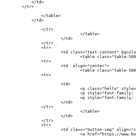
            </td>

        </tr>

                </table>

            </td>

		</tr>

				</table>

			</td> 

		</tr>

		<tr>

			<td class="text-content" bgcolor="#FFFFFF">

				<table class="table-500-text" cellpadding="0" cellspacing="0" width="600" height="485"  align="center">

		<tr>

			<td  align="center">

				<table class="table-500-size" cellpadding="0" cellspacing="0" width="480" height="265" align="center" >

		<tr>

			<td>

				<p class="hello" style="font-family: Arial, Helvetica, sans-serif, 'Montserrat'; font-style: italic;">Друзья, привет!</p>

				<p style="font-family: Arial, Helvetica, sans-serif, 'Montserrat'; font-style: normal;">С 22 по 26 июля покупайте любые девайсы и аксессуары со скидкой <i>до 30%</i> — сделайте свой<br /> летний отдых ярче и приятней с <i>Boogie Shop!</i></p>

				<p style="font-family: Arial, Helvetica, sans-serif, 'Montserrat'; font-style: normal;">Скидки действуют на все товары в<br /> интернет-магазине, а также в <a href="https://www.boogie-shop.ru/shop">офлайн-магазинах</a> Boogie Shop в Москве и Санкт-Петербурге.</p>

			</td>

		</tr>

				</table>		

			</td>

		</tr>

		<tr>

			<td class="button-img" align="center" >

				<a href="https://www.boogie-shop.ru/">
