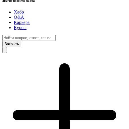
другие проекты хабра
Хабр
Q&A
Карьера
Курсы
Закрыть