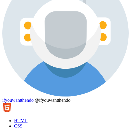
ifyouwantthendo
@ifyouwantthendo
HTML
CSS