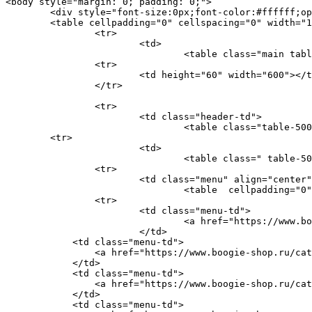
<body style="margin: 0; padding: 0;">

	<div style="font-size:0px;font-color:#ffffff;opacity:0;visibility:hidden;width:0;height:0;display:none;">Тестовое письмо</div>

	<table cellpadding="0" cellspacing="0" width="100%" background="https://i.yapx.ru/IQjSF.png" style="background-size:582px;">

		<tr>

			<td>

				<table class="main table-600" cellpadding="0" cellspacing="0" width="600px" align="center" >

		<tr>

			<td height="60" width="600"></td>

		</tr>

		<tr>

			<td class="header-td">

				<table class="table-500-wrapper" cellpadding="0" cellspacing="0" width="600" height="520" align="center" background= "https://i.yapx.ru/IQjSC.jpg" style="border-radius: 10px 10px 0px 0px;" >

	<tr>

			<td>

 				<table class=" table-500" cellpadding="0" cellspacing="0" width="500" align="center" >

 		<tr>

			<td class="menu" align="center">

				<table  cellpadding="0" cellspacing="0">

		<tr>

			<td class="menu-td">

				<a href="https://www.boogie-shop.ru/catalog/bongi" style="font-family: Arial, Helvetica, sans-serif, 'Montserrat';">Бонги</a>

			</td>

            <td class="menu-td">

            	<a href="https://www.boogie-shop.ru/catalog/trubki" style="font-family: Arial, Helvetica, sans-serif, 'Montserrat';">Трубки</a>

            </td>

            <td class="menu-td">

            	<a href="https://www.boogie-shop.ru/catalog/samokrutki" style="font-family: Arial, Helvetica, sans-serif, 'Montserrat';">Бумажки</a>

            </td>

            <td class="menu-td">
