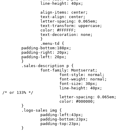
		line-height: 40px;

		align-items: center;

		text-align: center;

		letter-spacing: 0.065em;

		text-transform: uppercase;

		color: #FFFFFF;

		text-decoration: none;

		}

		.menu-td {

        padding-bottom:188px;

        padding-right: 20px;

        padding-left: 20px;

        }

        .sales-description p {

        	font-family: Montserrat;

			font-style: normal;

			font-weight: normal;

			font-size: 30px;

			line-height: 40px;

/* or 133% */

			letter-spacing: 0.065em;

			color: #000000;	

        }

        .logo-sales img {

     		padding-left:43px; 

     		padding-bottom:23px;

     		padding-top:23px;

    	}
