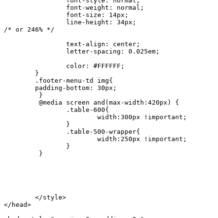
		font-style: normal;

		font-weight: normal;

		font-size: 14px;

		line-height: 34px;

/* or 246% */

		text-align: center;

		letter-spacing: 0.025em;

		color: #FFFFFF;

    	}

    	.footer-menu-td img{

    	padding-bottom: 30px;

   	 }

   	 @media screen and(max-width:420px) {

   	 	.table-600{

   	 		width:300px !important;

   	 	}

   	 	.table-500-wrapper{

   	 		width:250px !important;

   	 	}

   	 }

	</style>

</head>
