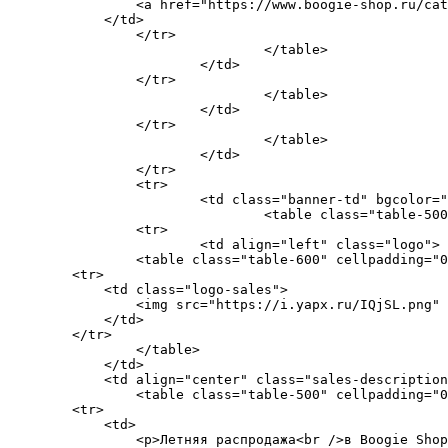
            	<a href="https://www.boogie-shop.ru/catalog/vaporayzery" style="font-family: Arial, Helvetica, sans-serif, 'Montserrat';">Вапорайзеры</a>

            </td>

		</tr>

				</table>

			</td>

		</tr>

 				</table>

 			</td>

 		</tr>

 				</table>

			</td>

		</tr>

		<tr>

			<td class="banner-td" bgcolor="#FBF200">

				<table class="table-500" cellpadding="0" cellspacing="0" width="600" height="148">

		<tr>

			<td align="left" class="logo">

            	<table class="table-600" cellpadding="0" cellspacing="0" width="100" height="102">

        <tr>

            <td class="logo-sales">

                <img src="https://i.yapx.ru/IQjSL.png" 
            </td>

        </tr>

                </table>

            </td>

            <td align="center" class="sales-description
                <table class="table-500" cellpadding="0
        <tr>

            <td>

                <p>Летняя распродажа<br />в Boogie Shop