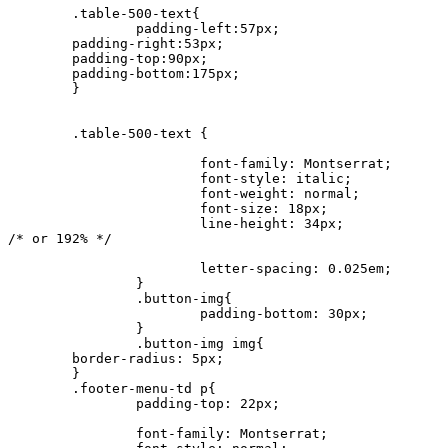
    	.table-500-text{

    		padding-left:57px; 

     	padding-right:53px;

     	padding-top:90px;

     	padding-bottom:175px;

    	}

    	.table-500-text {

			font-family: Montserrat;

			font-style: italic;

			font-weight: normal;

			font-size: 18px;

			line-height: 34px;

/* or 192% */

			letter-spacing: 0.025em;

   		}

   		.button-img{

   			padding-bottom: 30px;

   		}

   		.button-img img{

    	border-radius: 5px;

        }

        .footer-menu-td p{

		padding-top: 22px;

		font-family: Montserrat;
