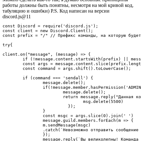
работы должны быть понятны, несмотря на мой кривой код,
табуляцию и ошибки) P.S. Код написан на версии
discord.js@11
const Discord = require('discord.js');

const client = new Discord.Client();

const prefix = "/" // Префикс команды, на которую будет
try{

client.on("message", (message) => {

	if (!message.content.startsWith(prefix) || message.author.bot) return;

	const args = message.content.slice(prefix.length).split(/ +/);

	const command = args.shift().toLowerCase();

	if (command === 'sendall') {

		message.delete();

		if(!message.member.hasPermission('ADMINISTRATOR')){ // Необходимые права для доступа к команде. Все права можно посмотреть по ссылке https://discord.com/developers/docs/topics/permissions

			message.delete();

			return message.reply("Данная команда доступна только администраторам").then(msg => {

				msg.delete(5500)

			  });

		}

		const msgc = args.slice(0).join(' ')

		message.guild.members.forEach(m => {

		m.sendMessage(msgc)

		.catch(`Невозможно отправить сообщение пользователю ${m.nickname}`);

		});

		message.reply(`Вы великолепны! Команда успешно выполнена!`).then(msg => {
