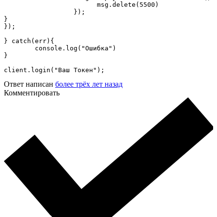
			msg.delete(5500)

		  });

}

});

} catch(err){

	console.log("Ошибка")

}

client.login("Ваш Токен");
Ответ написан
более трёх лет назад
Комментировать