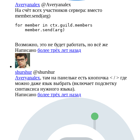
Averyanalex
@Averyanalex
На счёт всех участников сервера: вместо
member.send(arg)
for member in ctx.guild.members

    member.send(arg)
Возможно, это не будет работать, но всё же
Написано
более трёх лет назад
shurshur
@shurshur
Averyanalex
, там на панельке есть кнопочка < / > где
можно даже язык выбрать (включает подсветку
синтаксиса нужного языка).
Написано
более трёх лет назад