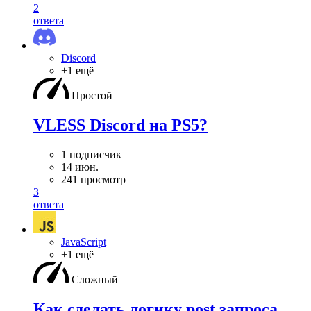
2
ответа
Discord
+1 ещё
Простой
VLESS Discord на PS5?
1 подписчик
14 июн.
241 просмотр
3
ответа
JavaScript
+1 ещё
Сложный
Как сделать логику post запроса