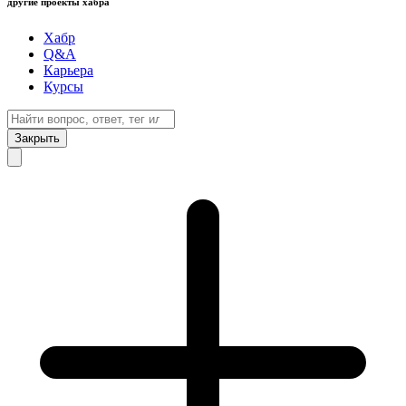
другие проекты хабра
Хабр
Q&A
Карьера
Курсы
Закрыть