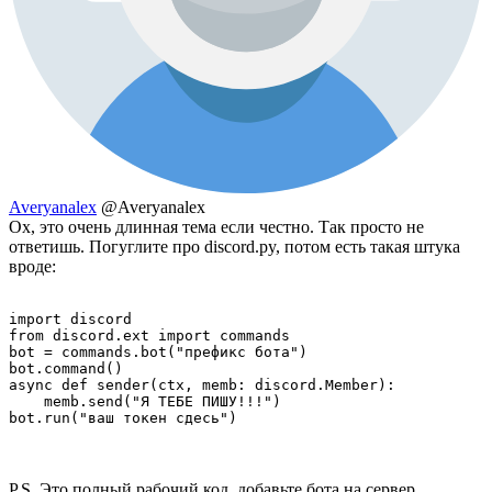
Averyanalex
@Averyanalex
Ох, это очень длинная тема если честно. Так просто не
ответишь. Погуглите про discord.py, потом есть такая штука
вроде:
import discord

from discord.ext import commands

bot = commands.bot("префикс бота")

bot.command()

async def sender(ctx, memb: discord.Member):

    memb.send("Я ТЕБЕ ПИШУ!!!")

bot.run("ваш токен сдесь")
P.S. Это полный рабочий код, добавьте бота на сервер,