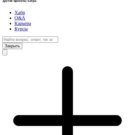
другие проекты хабра
Хабр
Q&A
Карьера
Курсы
Закрыть