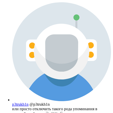
p3trukh1n
@p3trukh1n
или просто отключить такого рода упоминания в