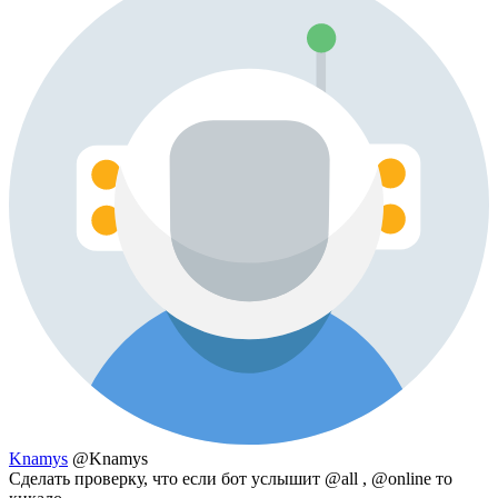
Knamys
@Knamys
Сделать проверку, что если бот услышит @all , @online то