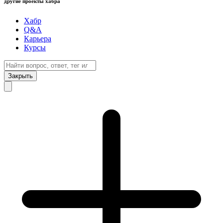
другие проекты хабра
Хабр
Q&A
Карьера
Курсы
Закрыть