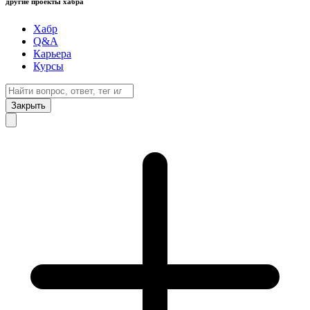
другие проекты хабра
Хабр
Q&A
Карьера
Курсы
Закрыть