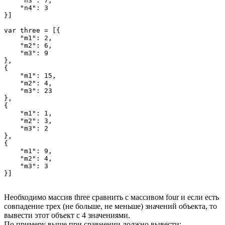
    "n3": 7,

    "n4": 3

}]

var three = [{

    "m1": 2,

    "m2": 6,

    "m3": 9

},

{

    "m1": 15,

    "m2": 4,

    "m3": 23

},

{

    "m1": 1,

    "m2": 3,

    "m3": 2

},

{

    "m1": 9,

    "m2": 4,

    "m3": 3

}]
Необходимо массив three сравнить с массивом four и если есть
совпадение трех (не больше, не меньше) значений объекта, то
вывести этот объект с 4 значениями.
По примеру выше при сравнении должно вывести: