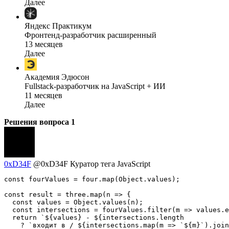
Далее
Яндекс Практикум
Фронтенд-разработчик расширенный
13 месяцев
Далее
Академия Эдюсон
Fullstack-разработчик на JavaScript + ИИ
11 месяцев
Далее
Решения вопроса
1
0xD34F
@0xD34F
Куратор тега JavaScript
const fourValues = four.map(Object.values);

const result = three.map(n => {

  const values = Object.values(n);

  const intersections = fourValues.filter(m => values.e
  return `${values} - ${intersections.length

    ? `входит в / ${intersections.map(m => `${m}`).join