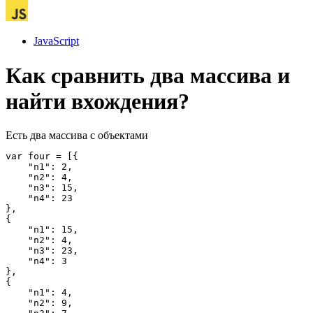
JavaScript
Как сравнить два массива и
найти вхождения?
Есть два массива с объектами
var four = [{

    "n1": 2,

    "n2": 4,

    "n3": 15,

    "n4": 23

},

{

    "n1": 15,

    "n2": 4,

    "n3": 23,

    "n4": 3

},

{

    "n1": 4,

    "n2": 9,
