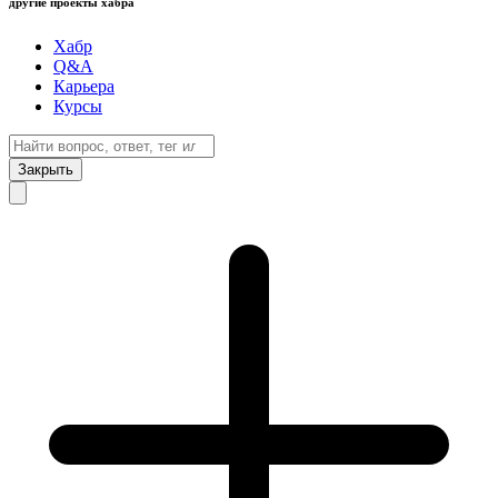
другие проекты хабра
Хабр
Q&A
Карьера
Курсы
Закрыть