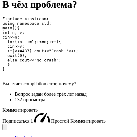
В чём проблема?
#include <iostream>

using namespace std;

main(){

int n, v;

cin>>n;

  for(int i=1;i<=n;i++){

  cin>>v;

  if(v<=437) cout<<"Crash "<<i;

  exit(0);

  else cout<<"No crash";

  }

}
Вылетает compilation error, почему?
Вопрос задан
более трёх лет назад
132 просмотра
Комментировать
Подписаться
1
Простой
Комментировать