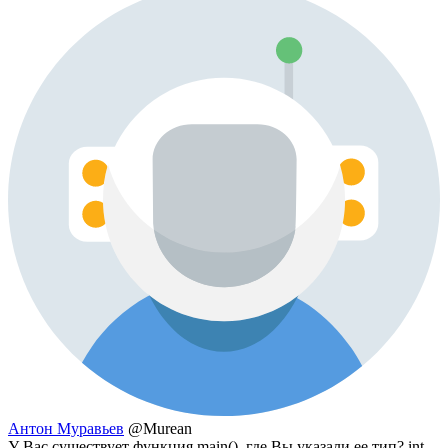
Антон Муравьев
@Murean
У Вас существует функция main(), где Вы указали ее тип? int