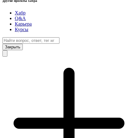
другие проекты хабра
Хабр
Q&A
Карьера
Курсы
Закрыть